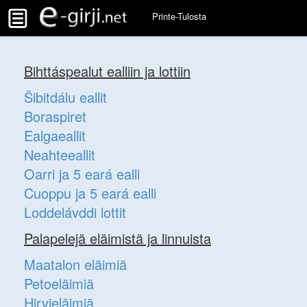
Printe-Tulosta
Bihttáspealut ealliin ja lottiin
Šibitdálu eallit
Boraspiret
Ealgaeallit
Neahteeallit
Oarri ja 5 eará ealli
Cuoppu ja 5 eará ealli
Loddelávddi lottit
Palapelejä eläimistä ja linnuista
Maatalon eläimiä
Petoeläimiä
Hirvieläimiä