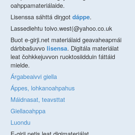
oahppamateriálaide.
Lisenssa sáhttá diŋgot
dáppe
.
Lassediehtu toivo.west(@yahoo.co.uk
Buot e-girji.net materiálaid geavaheapmái
dárbbašuvvo
lisensa
. Digitála materiálat
leat čohkkejuvvon ruoktosiidduin fáttáid
mielde.
Árgabeaivvi giella
Áppes, lohkanoahpahus
Máidnasat, teavsttat
Giellaoahppa
Luondu
E-girji.netis leat digimateriálat