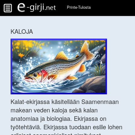
Printe-Tulosta
KALOJA
Kalat-ekirjassa käsitellään Saamenmaan
makean veden kaloja sekä kalan
anatomiaa ja biologiaa. Ekirjassa on
työtehtäviä. Ekirjassa tuodaan esille lohen