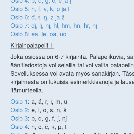
Osio 4: b, d, g, c, č ja j
Osio 5: h, f, v, k, p ja t
Osio 6: đ, ŧ, ŋ, z ja ž
Osio 7: dj, lj, nj, hl, hm, hn, hr, hj
Osio 8: ea, ie, oa, uo
Kirjainpalapelit II
Joka osiossa on 6-7 kirjainta. Palapelikuvia, sa
äänitiedostoja voi selailla tai voi valita palapeli
Sovelluksessa voi avata myös sanakirjan. Täs
kirjaimesta on lukuisia esimerkkisanoja ja lause
itämurteella.
Osio 1
: a, á, r, i, m, u
Osio 2
: e, l, o, s, n, š
Osio 3
: b, d, g, f, j, nj
Osio 4
: h, c, č, k, p, t