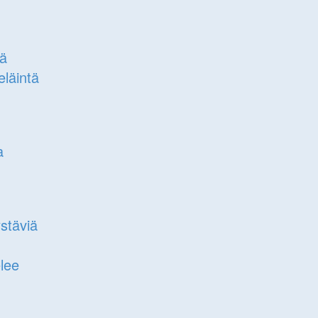
tä
läintä
a
stäviä
elee