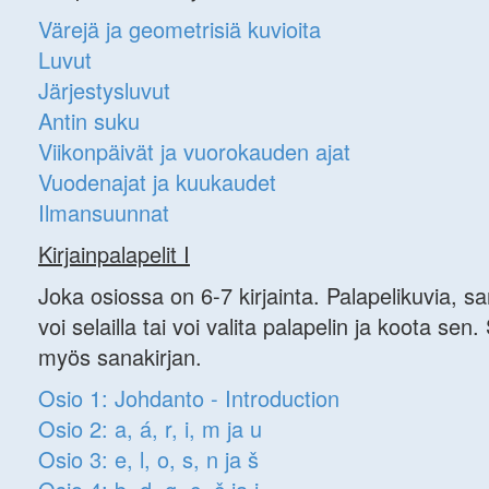
Värejä ja geometrisiä kuvioita
Luvut
Järjestysluvut
Antin suku
Viikonpäivät ja vuorokauden ajat
Vuodenajat ja kuukaudet
Ilmansuunnat
Kirjainpalapelit I
Joka osiossa on 6-7 kirjainta. Palapelikuvia, sa
voi selailla tai voi valita palapelin ja koota se
myös sanakirjan.
Osio 1: Johdanto - Introduction
Osio 2: a, á, r, i, m ja u
Osio 3: e, l, o, s, n ja š