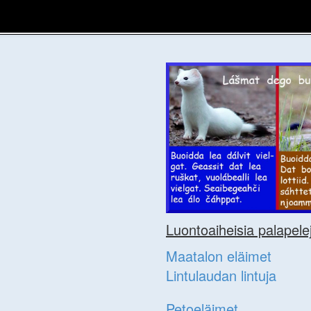
Luontoaiheisia palapele
Maatalon eläimet
Lintulaudan lintuja
Petoeläimet