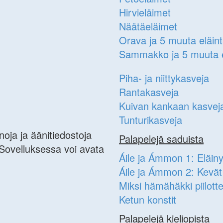
Hirvieläimet
Näätäeläimet
Orava ja 5 muuta eläin
Sammakko ja 5 muuta e
Piha- ja niittykasveja
Rantakasveja
Kuivan kankaan kasvej
Tunturikasveja
noja ja äänitiedostoja
Palapelejä saduista
n. Sovelluksessa voi avata
Áile ja Ámmon 1: Eläiny
Áile ja Ámmon 2: Kevät
Miksi hämähäkki piilott
Ketun konstit
Palapelejä kieliopista