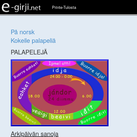
Printe-Tulosta
På norsk
Kokeile palapeliä
PALAPELEJÄ
Arkipäivän sanoja