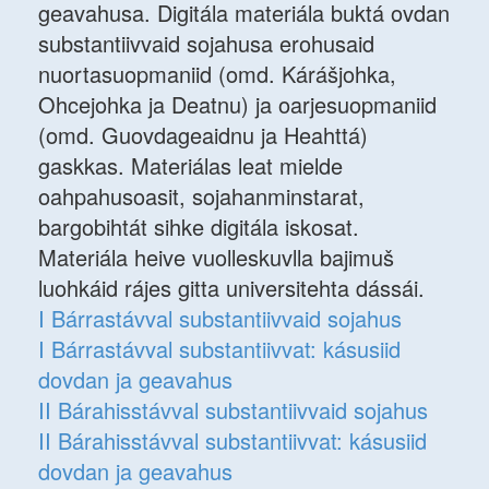
geavahusa. Digitála materiála buktá ovdan
substantiivvaid sojahusa erohusaid
nuortasuopmaniid (omd. Kárášjohka,
Ohcejohka ja Deatnu) ja oarjesuopmaniid
(omd. Guovdageaidnu ja Heahttá)
gaskkas. Materiálas leat mielde
oahpahusoasit, sojahanminstarat,
bargobihtát sihke digitála iskosat.
Materiála heive vuolleskuvlla bajimuš
luohkáid rájes gitta universitehta dássái.
I Bárrastávval substantiivvaid sojahus
I Bárrastávval substantiivvat: kásusiid
dovdan ja geavahus
II Bárahisstávval substantiivvaid sojahus
II Bárahisstávval substantiivvat: kásusiid
dovdan ja geavahus