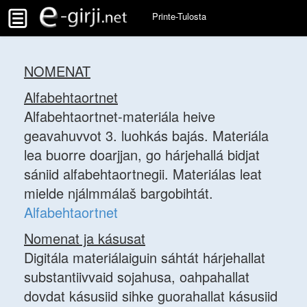
Printe-Tulosta
NOMENAT
Alfabehtaortnet
Alfabehtaortnet-materiála heive
geavahuvvot 3. luohkás bajás. Materiála
lea buorre doarjjan, go hárjehallá bidjat
sániid alfabehtaortnegii. Materiálas leat
mielde njálmmálaš bargobihtát.
Alfabehtaortnet
Nomenat ja kásusat
Digitála materiálaiguin sáhtát hárjehallat
substantiivvaid sojahusa, oahpahallat
dovdat kásusiid sihke guorahallat kásusiid