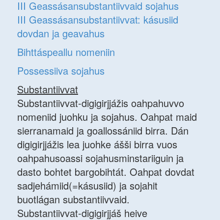
III Geassásansubstantiivvaid sojahus
III Geassásansubstantiivvat: kásusiid
dovdan ja geavahus
Bihttáspeallu nomeniin
Possessiiva sojahus
Substantiivvat
Substantiivvat-digigirjjážis oahpahuvvo
nomeniid juohku ja sojahus. Oahpat maid
sierranamaid ja goallossániid birra. Dán
digigirjjážis lea juohke ášši birra vuos
oahpahusoassi sojahusminstariiguin ja
dasto bohtet bargobihtát. Oahpat dovdat
sadjehámiid(=kásusiid) ja sojahit
buotlágan substantiivvaid.
Substantiivvat-digigirjjáš heive