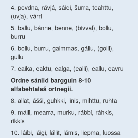
4. povdna, rávjá, sáidi, šurra, toahttu,
(uvja), várri
5. ballu, bánne, benne, (bivval), bollu,
burru
6. bollu, burru, galmmas, gállu, (golli),
gullu
7. eaika, eaktu, ealga, (ealli), eallu, eavru
Ordne sániid bargguin 8-10
alfabehtalaš ortnegii.
8. allat, ášši, guhkki, linis, mihttu, ruhta
9. málli, mearra, murku, rábbi, ráhkis,
rikkis
10. láibi, láigi, lállit, lámis, liepma, luossa