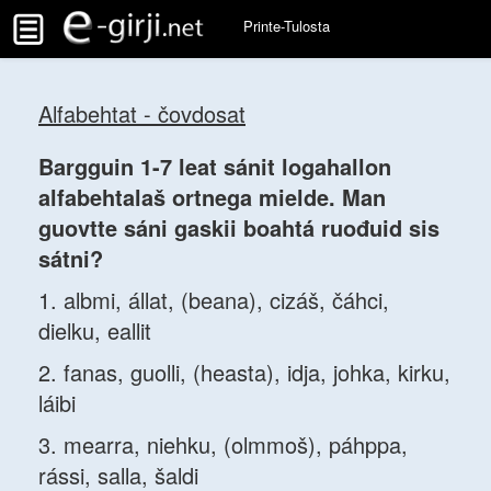
Printe-Tulosta
Alfabehtat - čovdosat
Bargguin 1-7 leat sánit logahallon
alfabehtalaš ortnega mielde. Man
guovtte sáni gaskii boahtá ruođuid sis
sátni?
1. albmi, állat, (beana), cizáš, čáhci,
dielku, eallit
2. fanas, guolli, (heasta), idja, johka, kirku,
láibi
3. mearra, niehku, (olmmoš), páhppa,
rássi, salla, šaldi