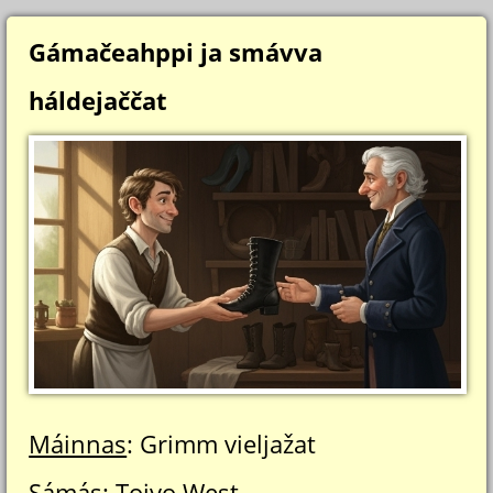
Gámačeahppi ja smávva
háldejaččat
Máinnas
: Grimm vieljažat
Sámás
: Toivo West