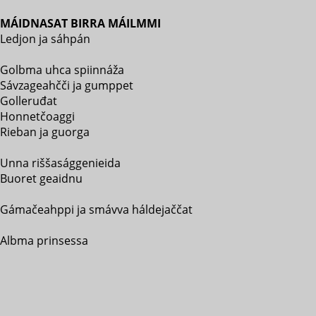
MÁIDNASAT BIRRA MÁILMMI
Ledjon ja sáhpán
Golbma uhca spiinnáža
Sávzageahčči ja gumppet
Golleruđat
Honnetčoaggi
Rieban ja guorga
Unna riššasággenieida
Buoret geaidnu
Gámačeahppi ja smávva háldejaččat
Albma prinsessa