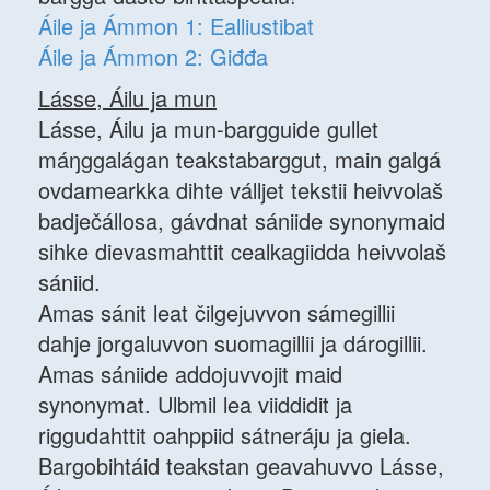
Áile ja Ámmon 1: Ealliustibat
Áile ja Ámmon 2: Giđđa
Lásse, Áilu ja mun
Lásse, Áilu ja mun-bargguide gullet
máŋggalágan teakstabarggut, main galgá
ovdamearkka dihte válljet tekstii heivvolaš
badječállosa, gávdnat sániide synonymaid
sihke dievasmahttit cealkagiidda heivvolaš
sániid.
Amas sánit leat čilgejuvvon sámegillii
dahje jorgaluvvon suomagillii ja dárogillii.
Amas sániide addojuvvojit maid
synonymat. Ulbmil lea viiddidit ja
riggudahttit oahppiid sátneráju ja giela.
Bargobihtáid teakstan geavahuvvo Lásse,