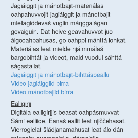
Jagiáiggit ja mánotbajit-materiálas
oahpahuvvojit jagiáiggit ja mánotbajit
miellagiddevaš vugiin máŋggalágan
govaiguin. Dat heive geavahuvvot juo
álgooahpahusas, go oahppi máhttá lohkat.
Materiálas leat mielde njálmmálaš
bargobihtát ja videot, maid vuođul sáhttá
ságastallat.
Jagiáiggit ja mánotbajit-bihttáspeallu
Video jagiáiggiid birra
Video mánotbajiid birra
Ealligirji
Digitála ealligirjjis beasat oahpásmuvvat
Sámi ealliide. Eanaš eallit leat njiččehasat.
Vierrogielat šládjanamahusat leat álo dán
ortnegis: suomagiella, dárogiella,