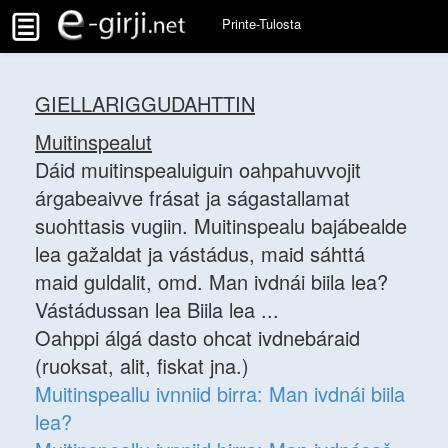
Printe-Tulosta
GIELLARIGGUDAHTTIN
Muitinspealut
Dáid muitinspealuiguin oahpahuvvojit
árgabeaivve frásat ja ságastallamat
suohttasis vugiin. Muitinspealu bajábealde
lea gažaldat ja vástádus, maid sáhttá
maid guldalit, omd. Man ivdnái biila lea?
Vástádussan lea Biila lea ...
Oahppi álgá dasto ohcat ivdnebáraid
(ruoksat, alit, fiskat jna.)
Muitinspeallu ivnniid birra: Man ivdnái biila
lea?