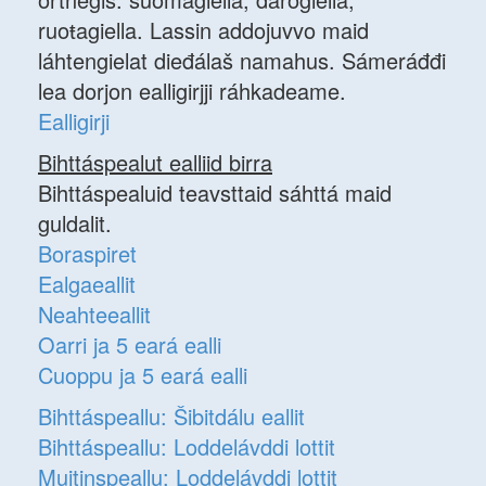
ruoŧagiella. Lassin addojuvvo maid
láhtengielat dieđálaš namahus. Sámeráđđi
lea dorjon ealligirjji ráhkadeame.
Ealligirji
Bihttáspealut ealliid birra
Bihttáspealuid teavsttaid sáhttá maid
guldalit.
Boraspiret
Ealgaeallit
Neahteeallit
Oarri ja 5 eará ealli
Cuoppu ja 5 eará ealli
Bihttáspeallu: Šibitdálu eallit
Bihttáspeallu: Loddelávddi lottit
Muitinspeallu: Loddelávddi lottit