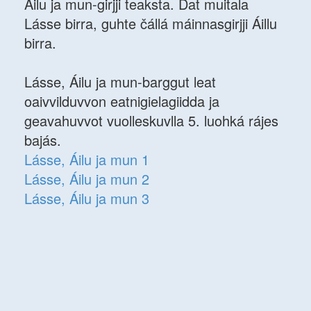
Áilu ja mun-girjji teaksta. Dat muitala
Lásse birra, guhte čállá máinnasgirjji Áillu
birra.
Lásse, Áilu ja mun-barggut leat
oaivvilduvvon eatnigielagiidda ja
geavahuvvot vuolleskuvlla 5. luohká rájes
bajás.
Lásse, Áilu ja mun 1
Lásse, Áilu ja mun 2
Lásse, Áilu ja mun 3