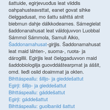
šattuide, egirjevuođus leat viiddis
oahpahusteavsttat, eanet govat sihke
čielggadusat, mo šattu sáhttá atnit
biebmun dahje dálkkodeames. Sámegielat
šaddonanahusat leat váldojuvvon Luobbal
Sámmol Sámmola, Samuli Aikio,
Šaddonamahusat
-girjjis. Šaddonamahusat
leat maid láhten-, suoma-, ruoŧa- ja
dárogillii. Egirjjis leat čielggaduvvon maid
šaddobiologiija guovddáštearpmat ja áššit,
omd. lieđi osiid doaimmat ja okten.
Bihttáspeallu: šilljo- ja gieddešattut
Egirji: šilljo- ja gieddešattut
Bihttáspeallu: gáddešattut
Egirji: gáddešattut
Bihttáspeallu: guolbaniid šattut