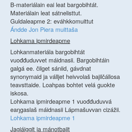
B-materiálain eai leat bargobihtát.
Materiálain leat sátnelisttut.
Guldaleapme 2: eváhkkomuittut
Ándde Jon Piera muittaša
Lohkama ipmirdeapme
Lohkanmateriála bargobihtát
vuođđuduvvet máidnasii. Bargobihtáin
galgá ee. čilget sániid, gávdnat
synonymaid ja válljet heivvolaš bajilčállosa
teavsttaide. Loahpas bohtet velá guokte
iskosa.
Lohkama ipmirdeapme 1 vuođđuduvvá
eaŋgaslaš máidnasii Lápmašuvvan cizážii.
Lohkama ipmirdeapme 1
Jagiáiggit ja mánotbajit