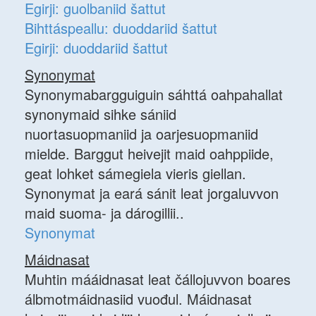
Egirji: guolbaniid šattut
Bihttáspeallu: duoddariid šattut
Egirji: duoddariid šattut
Synonymat
Synonymabargguiguin sáhttá oahpahallat
synonymaid sihke sániid
nuortasuopmaniid ja oarjesuopmaniid
mielde. Barggut heivejit maid oahppiide,
geat lohket sámegiela vieris giellan.
Synonymat ja eará sánit leat jorgaluvvon
maid suoma- ja dárogillii..
Synonymat
Máidnasat
Muhtin mááidnasat leat čállojuvvon boares
álbmotmáidnasiid vuođul. Máidnasat