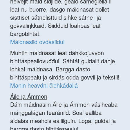
heivejit maid sidjiide, geaid sámegiella ii
leat nu buorre, dasgo máidnasat dollet
sisttiset sátnelisttuid sihke sátne- ja
govvaliŋkkaid. Siidduid loahpas leat
bargobihtát.
Máidnasiid ovdasiidui
Muhtin máidnasat leat dahkkojuvvon
bihttáspeallovuđđui. Sáhtát guldalit dahje
lohkat máidnasa. Bargga dasto
bihttáspealu ja sirdás ođđa govvii ja tekstii!
Manin heavdni čiehkádallá
Áile ja Ámmon
Dáin máidnasiin Áile ja Ámmon vásiheaba
máŋggalágan fearániid. Soai ealliba
áidalas meahcis ealliiguin. Loga, guldal ja
bargga dasto bihttáspealu!