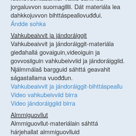
jorgaluvvon suomagillii. Dát materiála lea
dahkkojuvvon bihttáspeallovuđđui.
Ándde sohka
Vahkubeaivvit ja jándoráiggit
Vahkubeaivvit ja jándoráiggit-materiála
gieđahallá govaiguin,videoiguin ja
govvosiiguin vahkubeivviid ja jándoráiggiid.
Njálmmálaš bargguid sáhttá geavahit
ságastallama vuođđun.
Vahkubeaivvit ja jándoráiggit-bihttáspeallu
Video vahkubeivviid birra
Video jándoráiggiid birra
Almmiguovllut
Almmiguovllut-materiálain sáhttá
hárjehallat almmiguovlluid