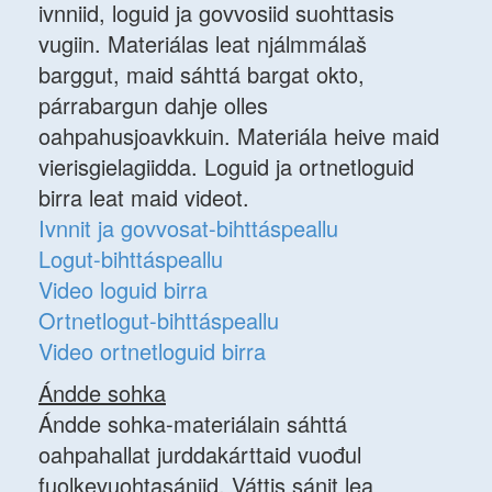
ivnniid, loguid ja govvosiid suohttasis
vugiin. Materiálas leat njálmmálaš
barggut, maid sáhttá bargat okto,
párrabargun dahje olles
oahpahusjoavkkuin. Materiála heive maid
vierisgielagiidda. Loguid ja ortnetloguid
birra leat maid videot.
Ivnnit ja govvosat-bihttáspeallu
Logut-bihttáspeallu
Video loguid birra
Ortnetlogut-bihttáspeallu
Video ortnetloguid birra
Ándde sohka
Ándde sohka-materiálain sáhttá
oahpahallat jurddakárttaid vuođul
fuolkevuohtasániid. Váttis sánit lea