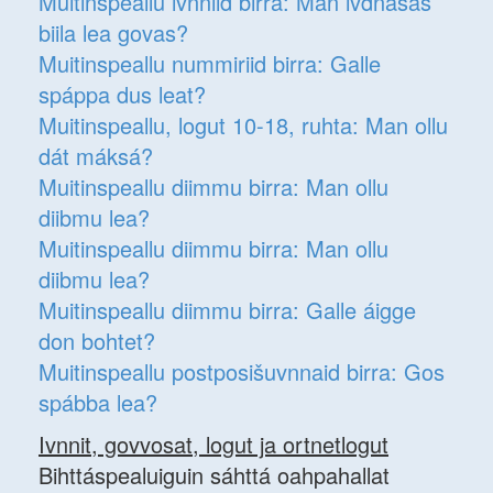
Muitinspeallu ivnniid birra: Man ivdnásaš
biila lea govas?
Muitinspeallu nummiriid birra: Galle
spáppa dus leat?
Muitinspeallu, logut 10-18, ruhta: Man ollu
dát máksá?
Muitinspeallu diimmu birra: Man ollu
diibmu lea?
Muitinspeallu diimmu birra: Man ollu
diibmu lea?
Muitinspeallu diimmu birra: Galle áigge
don bohtet?
Muitinspeallu postposišuvnnaid birra: Gos
spábba lea?
Ivnnit, govvosat, logut ja ortnetlogut
Bihttáspealuiguin sáhttá oahpahallat