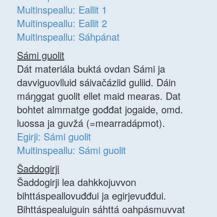
Muitinspeallu: Eallit 1
Muitinspeallu: Eallit 2
Muitinspeallu: Sáhpánat
Sámi guolit
Dát materiála buktá ovdan Sámi ja
davviguovlluid sáivačáziid guliid. Dáin
máŋggat guolit ellet maid mearas. Dat
bohtet almmatge gođđat jogaide, omd.
luossa ja guvžá (=mearradápmot).
Egirji: Sámi guolit
Muitinspeallu: Sámi guolit
Šaddogirji
Šaddogirji lea dahkkojuvvon
bihttáspeallovuđđui ja egirjevuđđui.
Bihttáspealuiguin sáhttá oahpásmuvvat