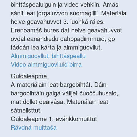
bihttáspealuiguin ja video vehkiin. Amas
sánit leat jorgaluvvon suomagillii. Materiála
heive geavahuvvot 3. luohká rájes.
Erenoamáš bures dat heive geavahuvvot
ovdal eanandieđu oahppadiimmuid, go
fáddán lea kárta ja almmiguovllut.
Almmiguovllut: bihttáspeallu
Video almmiguovlluid birra
Guldaleapme
A-materiálain leat bargobihtát. Dáin
bargobihtáin galgá válljet čuoččuhusaid,
mat dollet deaivása. Materiálain leat
sátnelisttut.
Guldaleapme 1: eváhkkomuittut
Rávdná muittaša