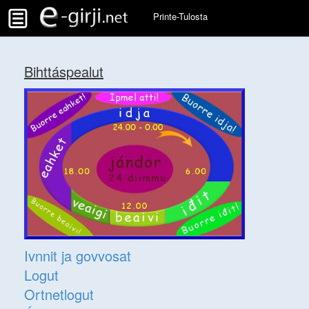
Printe-Tulosta
Bihttáspealut
Ivnnit ja govvosat
Logut
Ortnetlogut