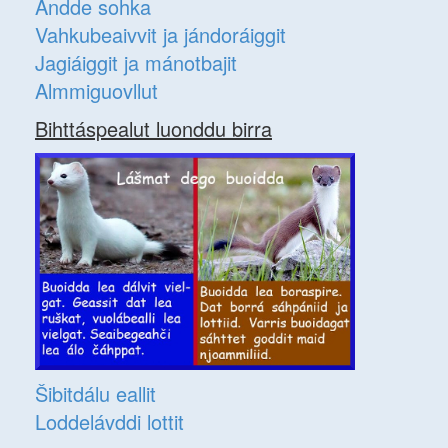
Ándde sohka
Vahkubeaivvit ja jándoráiggit
Jagiáiggit ja mánotbajit
Almmiguovllut
Bihttáspealut luonddu birra
Šibitdálu eallit
Loddelávddi lottit