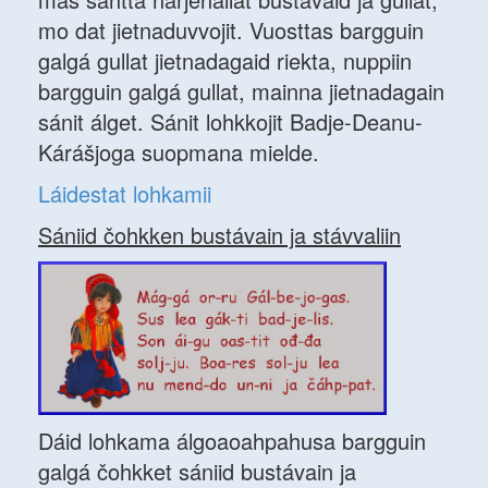
mo dat jietnaduvvojit. Vuosttas bargguin
galgá gullat jietnadagaid riekta, nuppiin
bargguin galgá gullat, mainna jietnadagain
sánit álget. Sánit lohkkojit Badje-Deanu-
Kárášjoga suopmana mielde.
Láidestat lohkamii
Sániid čohkken bustávain ja stávvaliin
Dáid lohkama álgoaoahpahusa bargguin
galgá čohkket sániid bustávain ja