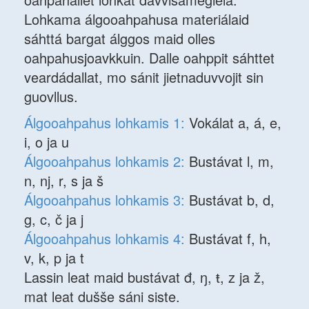
Lohkama álgooahpahusa materiálaid
sáhttá bargat álggos maid olles
oahpahusjoavkkuin. Dalle oahppit sáhttet
veardádallat, mo sánit jietnaduvvojit sin
guovllus.
Álgooahpahus lohkamis 1:
Vokálat a, á, e,
i, o ja u
Álgooahpahus lohkamis 2:
Bustávat l, m,
n, nj, r, s ja š
Álgooahpahus lohkamis 3:
Bustávat b, d,
g, c, č ja j
Álgooahpahus lohkamis 4:
Bustávat f, h,
v, k, p ja t
Lassin leat maid bustávat đ, ŋ, ŧ, z ja ž,
mat leat dušše sáni siste.