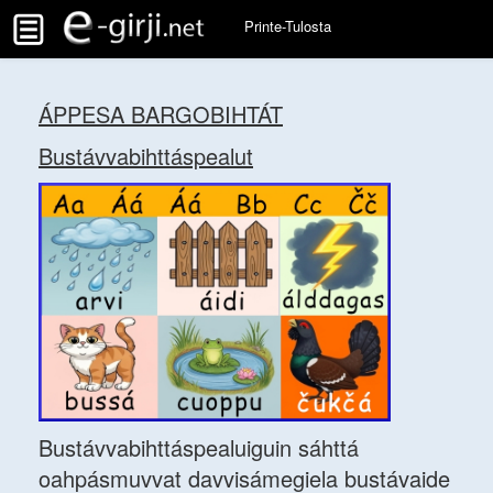
Printe-Tulosta
ÁPPESA BARGOBIHTÁT
Bustávvabihttáspealut
Bustávvabihttáspealuiguin sáhttá
oahpásmuvvat davvisámegiela bustávaide