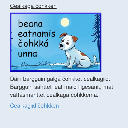
Cealkaga čohkken
Dáin bargguin galgá čohkket cealkagiid.
Bargguin sáhttet leat maid liigesánit, mat
váttásmahttet cealkaga čohkkema.
Cealkagiid čohkken