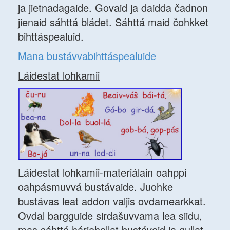
ja jietnadagaide. Govaid ja daidda čadnon
jienaid sáhttá bláđet. Sáhttá maid čohkket
bihttáspealuid.
Mana bustávvabihttáspealuide
Láidestat lohkamii
Láidestat lohkamii-materiálain oahppi
oahpásmuvvá bustávaide. Juohke
bustávas leat addon valjis ovdamearkkat.
Ovdal bargguide sirdašuvvama lea siidu,
mas sáhttá hárjehallat bustávaid ja gullat,