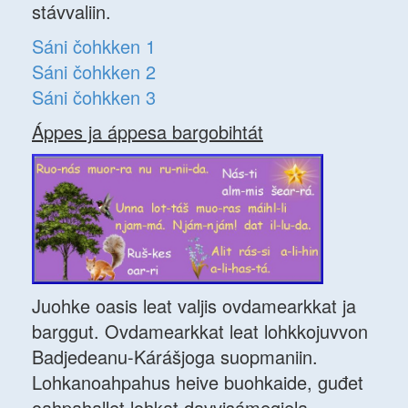
stávvaliin.
Sáni čohkken 1
Sáni čohkken 2
Sáni čohkken 3
Áppes ja áppesa bargobihtát
Juohke oasis leat valjis ovdamearkkat ja
barggut. Ovdamearkkat leat lohkkojuvvon
Badjedeanu-Kárášjoga suopmaniin.
Lohkanoahpahus heive buohkaide, guđet
oahpahallet lohkat davvisámegiela.